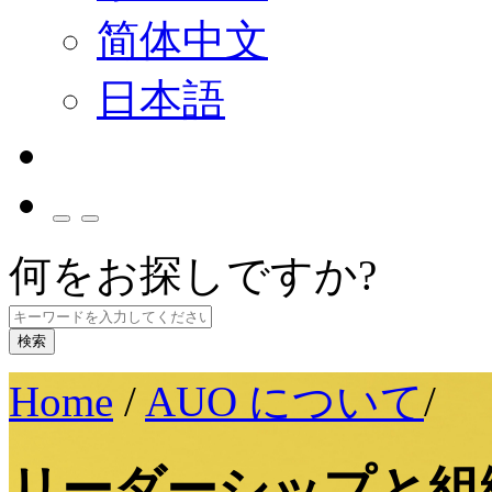
简体中文
日本語
何をお探しですか?
検索
Home
/
AUO について
/
リーダーシップと組