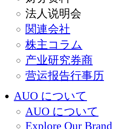
法人说明会
関連会社
株主コラム
产业研究券商
营运报告行事历
AUO について
AUO について
Explore Our Brand