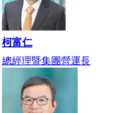
柯富仁
總經理暨集團營運長